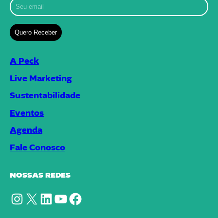
A Peck
Live Marketing
Sustentabilidade
Eventos
Agenda
Fale Conosco
NOSSAS REDES
Instagram
X
LinkedIn
YouTube
Facebook