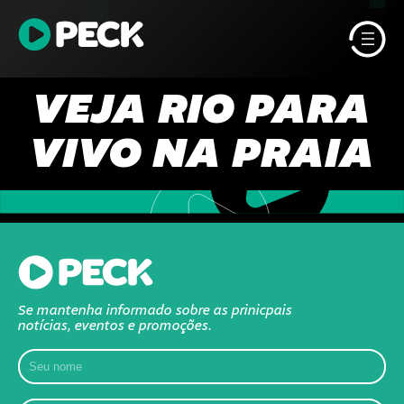
Pular
para
o
conteúdo
VEJA RIO PARA
VIVO NA PRAIA
Se mantenha informado sobre as prinicpais
notícias, eventos e promoções.