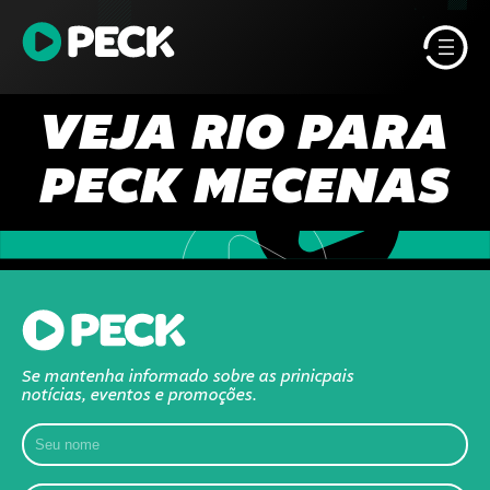
Pular
para
o
conteúdo
VEJA RIO PARA
PECK MECENAS
Se mantenha informado sobre as prinicpais
notícias, eventos e promoções.