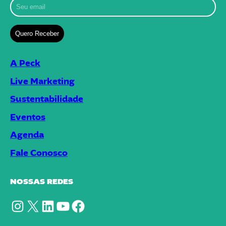
A Peck
Live Marketing
Sustentabilidade
Eventos
Agenda
Fale Conosco
NOSSAS REDES
Instagram
X
LinkedIn
YouTube
Facebook