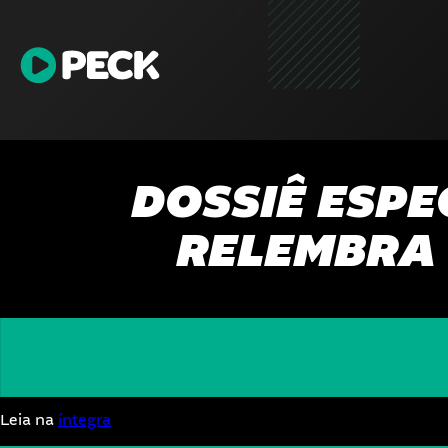
Pular
para
o
conteúdo
DOSSIÊ ESPE
RELEMBRA 
Leia na
íntegra