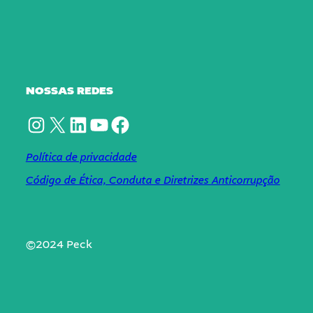
NOSSAS REDES
Instagram
X
LinkedIn
YouTube
Facebook
Política de privacidade
Código de Ética, Conduta e Diretrizes Anticorrupção
©2024 Peck