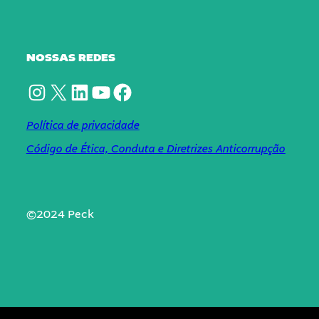
NOSSAS REDES
Instagram
X
LinkedIn
YouTube
Facebook
Política de privacidade
Código de Ética, Conduta e Diretrizes Anticorrupção
©2024 Peck