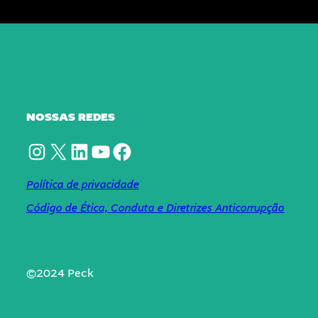
NOSSAS REDES
Instagram
X
LinkedIn
YouTube
Facebook
Política de privacidade
Código de Ética, Conduta e Diretrizes Anticorrupção
©2024 Peck